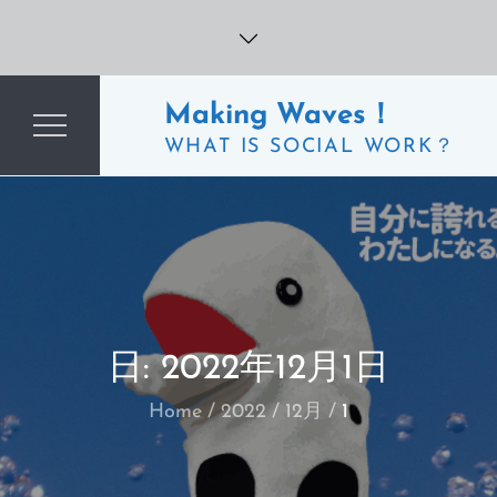
Skip
to
content
Making Waves！
WHAT IS SOCIAL WORK？
日:
2022年12月1日
Home
2022
12月
1